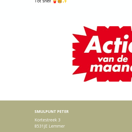
Tot snel! 🍟🍔✨
SMULPUNT PETER
Kortestreek 3
8531JE Lemmer