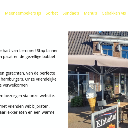
s
Meeneembekers ijs
Sorbet
Sundae's
Menu's
Gebakken vis
de hart van Lemmer! Stap binnen
n patat en de gezellige babbel
en gerechten, van de perfecte
ke hamburgers. Onze vriendelijke
te verwelkomen!
 en bezorgen via onze website.
met vrienden wilt bijpraten,
waar lekker eten en een warme