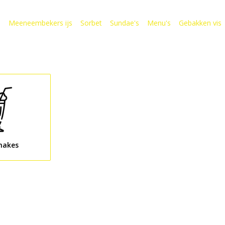
s
Meeneembekers ijs
Sorbet
Sundae's
Menu's
Gebakken vis
Drinks
Dranken
Milkshakes
hakes