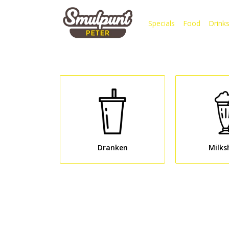
Specials
Food
Drink
Dranken
Milks