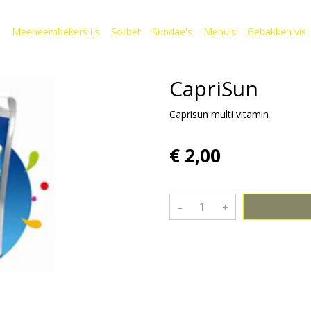
s
Meeneembekers ijs
Sorbet
Sundae's
Menu's
Gebakken vis
CapriSun
Caprisun multi vitamin
€ 2,00
–
+
Bekijk meer uit de collectie dr