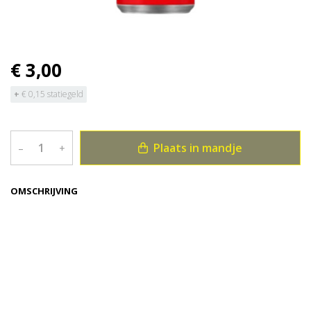
€ 3,00
+
€ 0,15 statiegeld
Plaats in mandje
–
+
OMSCHRIJVING
Bekijk meer uit de collectie dranken