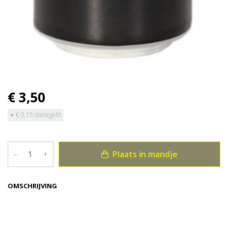
€ 3,50
+
€ 0,15 statiegeld
Plaats in mandje
–
+
OMSCHRIJVING
Bekijk meer uit de collectie dranken