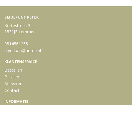
SMULPUNT PETER
Kortestreek 3
8531JE Lemmer
0514561255
p.gedaan@home.nl
KLANTENSERVICE
Bestellen
Betalen
Afleveren
Contact
INFORMATIE
Over ons
Privacy en veiligheid
Algemene voorwaarden
Disclaimer