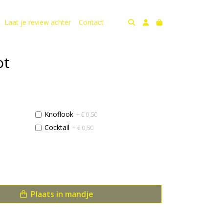
Laat je review achter
Contact
ot
Knoflook
+ € 0,50
Cocktail
+ € 0,50
Plaats in mandje