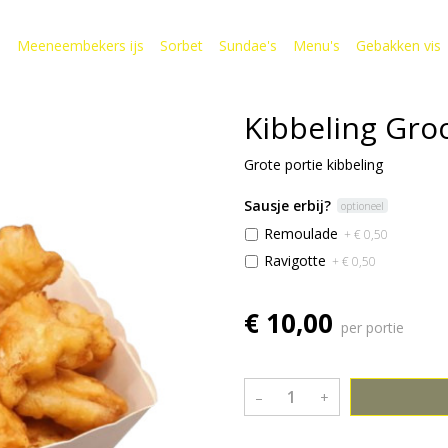
s
Meeneembekers ijs
Sorbet
Sundae's
Menu's
Gebakken vis
Kibbeling Gro
Grote portie kibbeling
Sausje erbij?
optioneel
Remoulade
+ € 0,50
Ravigotte
+ € 0,50
€ 10,00
per portie
–
+