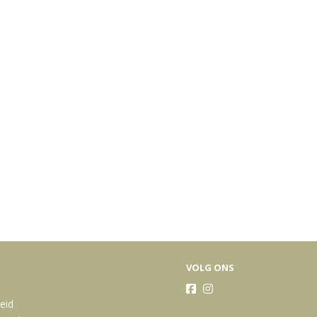
bakken vis
VOLG ONS
heid