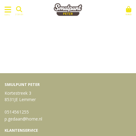
MAND
ZOEKEN
MENU
SMULPUNT PETER
Kortestreek 3
8531JE Lemmer
0514561255
p.gedaan@home.nl
KLANTENSERVICE