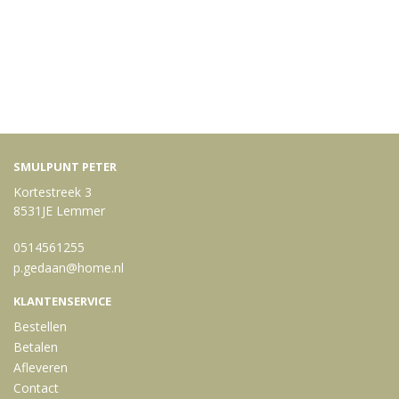
Bekijk meer uit de collectie menu's
SMULPUNT PETER
Kortestreek 3
8531JE Lemmer
0514561255
p.gedaan@home.nl
KLANTENSERVICE
Bestellen
Betalen
Afleveren
Contact