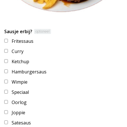
Sausje erbij?
optioneel
Fritessaus
Curry
Ketchup
Hamburgersaus
Wimpie
Speciaal
Oorlog
Joppie
Satesaus