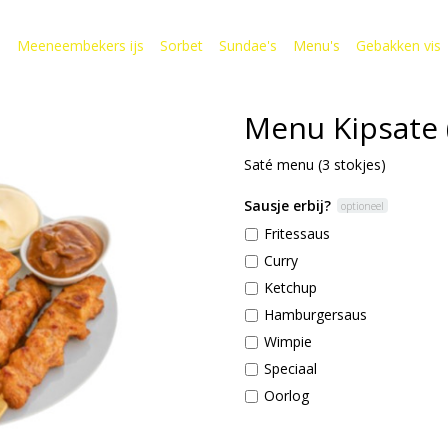
s
Meeneembekers ijs
Sorbet
Sundae's
Menu's
Gebakken vis
Menu Kipsate (
Saté menu (3 stokjes)
Sausje erbij?
optioneel
Fritessaus
Curry
Ketchup
Hamburgersaus
Wimpie
Speciaal
Oorlog