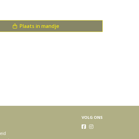
Plaats in mandje
nu's
VOLG ONS
heid