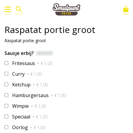
MAND
ZOEKEN
MENU
Raspatat portie groot
Raspatat portie groot
Sausje erbij?
optioneel
Fritessaus
+ € 1,00
Curry
+ € 1,00
Ketchup
+ € 1,00
Hamburgersaus
+ € 1,00
Wimpie
+ € 1,00
Speciaal
+ € 1,00
Oorlog
+ € 1,00