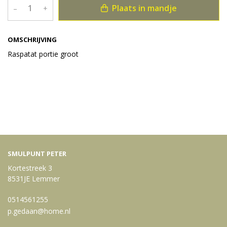
Plaats in mandje
–
+
OMSCHRIJVING
Raspatat portie groot
Bekijk meer uit de collectie patat porties
SMULPUNT PETER
Kortestreek 3
8531JE Lemmer
0514561255
p.gedaan@home.nl