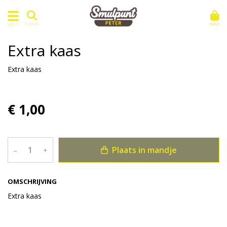
MAND
ZOEKEN
MENU
Extra kaas
Extra kaas
€ 1,00
Plaats in mandje
–
+
OMSCHRIJVING
Extra kaas
Bekijk meer uit de collectie saus