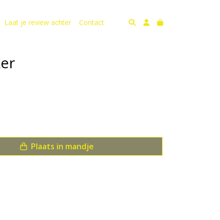
Laat je review achter
Contact
ker
Plaats in mandje
us