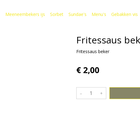
s
Meeneembekers ijs
Sorbet
Sundae's
Menu's
Gebakken vis
Fritessaus be
Fritessaus beker
€ 2,00
–
+
Bekijk meer uit de collectie sa