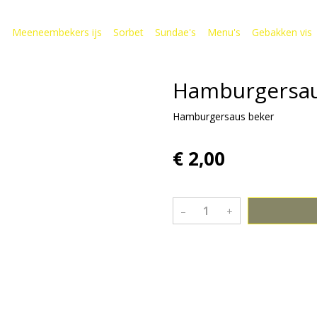
s
Meeneembekers ijs
Sorbet
Sundae's
Menu's
Gebakken vis
Hamburgersau
Hamburgersaus beker
€ 2,00
–
+
Bekijk meer uit de collectie sa