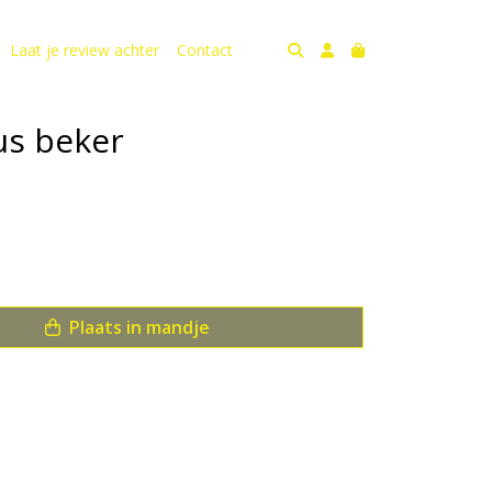
Laat je review achter
Contact
s beker
Plaats in mandje
us