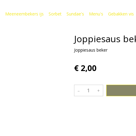
s
Meeneembekers ijs
Sorbet
Sundae's
Menu's
Gebakken vis
Joppiesaus be
Joppiesaus beker
€ 2,00
–
+
Bekijk meer uit de collectie sa