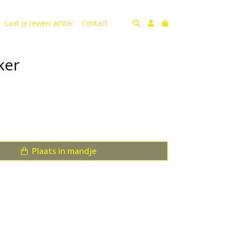
Laat je review achter
Contact
ker
Plaats in mandje
us