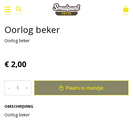
MAND
ZOEKEN
MENU
Oorlog beker
Oorlog beker
€ 2,00
Plaats in mandje
–
+
OMSCHRIJVING
Oorlog beker
Bekijk meer uit de collectie saus