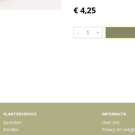
€ 4,25
–
+
Bekijk meer uit de collectie sn
KLANTENSERVICE
INFORMATIE
Bestellen
Over ons
Betalen
Privacy en veilig