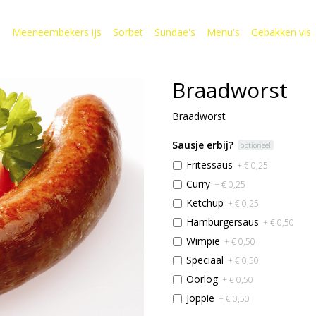
s
Meeneembekers ijs
Sorbet
Sundae's
Menu's
Gebakken vis
Braadworst
Braadworst
Sausje erbij?
optioneel
Fritessaus
+ € 0,25
Curry
+ € 0,25
Ketchup
+ € 0,25
Hamburgersaus
+ € 0,50
Wimpie
+ € 0,50
Speciaal
+ € 0,50
Oorlog
+ € 0,50
Joppie
+ € 0,50