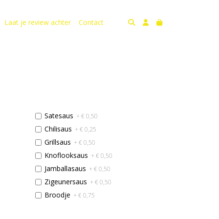
Laat je review achter
Contact
Satesaus
+ € 0,50
Chilisaus
+ € 0,25
Grillsaus
+ € 0,50
Knoflooksaus
+ € 0,50
Jamballasaus
+ € 0,50
Zigeunersaus
+ € 0,50
Broodje
+ € 0,75