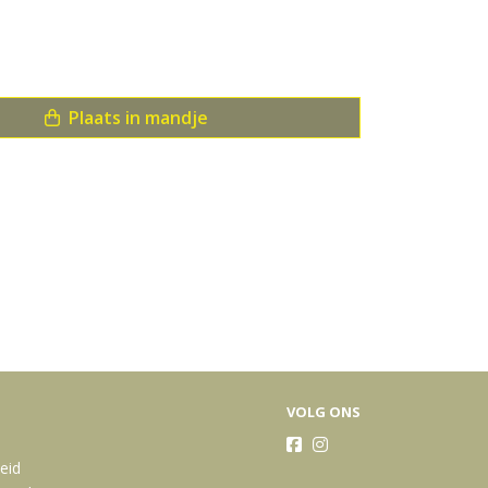
Plaats in mandje
acks
VOLG ONS
heid