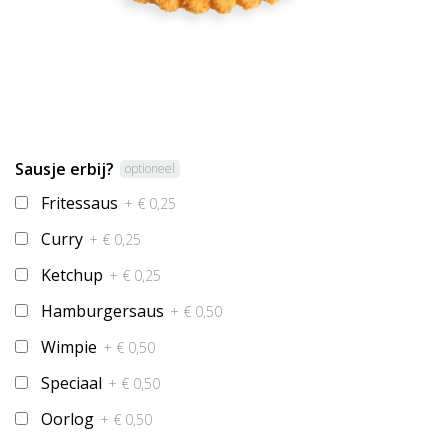
Sausje erbij?
optioneel
Fritessaus
+ € 0,25
Curry
+ € 0,25
Ketchup
+ € 0,25
Hamburgersaus
+ € 0,50
Wimpie
+ € 0,50
Speciaal
+ € 0,50
Oorlog
+ € 0,50