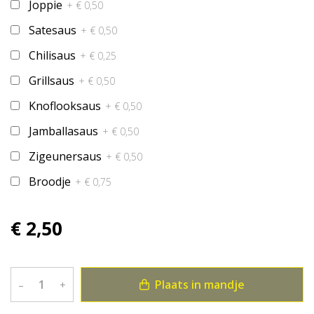
Joppie
+ € 0,50
Satesaus
+ € 0,50
Chilisaus
+ € 0,25
Grillsaus
+ € 0,50
Knoflooksaus
+ € 0,50
Jamballasaus
+ € 0,50
Zigeunersaus
+ € 0,50
Broodje
+ € 0,75
€ 2,50
Plaats in mandje
–
+