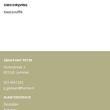
OMSCHRIJVING
Kaassoufflé
Bekijk meer uit de collectie snacks
SMULPUNT PETER
Kortestreek 3
8531JE Lemmer
0514561255
p.gedaan@home.nl
KLANTENSERVICE
Bestellen
Betalen