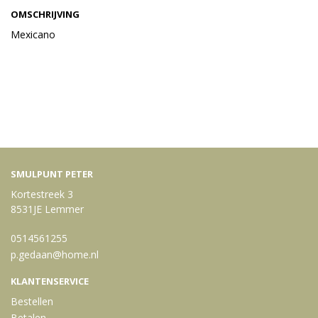
OMSCHRIJVING
Mexicano
Bekijk meer uit de collectie snacks
SMULPUNT PETER
Kortestreek 3
8531JE Lemmer
0514561255
p.gedaan@home.nl
KLANTENSERVICE
Bestellen
Betalen