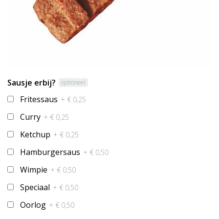
Sausje erbij?
optioneel
Fritessaus
+ € 0,25
Curry
+ € 0,25
Ketchup
+ € 0,25
Hamburgersaus
+ € 0,50
Wimpie
+ € 0,50
Speciaal
+ € 0,50
Oorlog
+ € 0,50