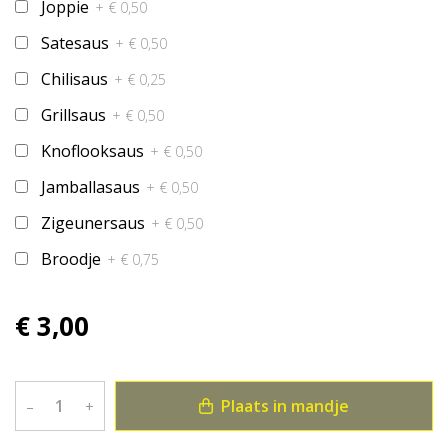
Joppie
+ € 0,50
Satesaus
+ € 0,50
Chilisaus
+ € 0,25
Grillsaus
+ € 0,50
Knoflooksaus
+ € 0,50
Jamballasaus
+ € 0,50
Zigeunersaus
+ € 0,50
Broodje
+ € 0,75
€ 3,00
Plaats in mandje
–
+