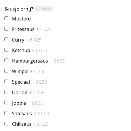
Sausje erbij?
optioneel
Mosterd
Fritessaus
+ € 0,25
Curry
+ € 0,25
Ketchup
+ € 0,25
Hamburgersaus
+ € 0,50
Wimpie
+ € 0,50
Speciaal
+ € 0,50
Oorlog
+ € 0,50
Joppie
+ € 0,50
Satesaus
+ € 0,50
Chilisaus
+ € 0,25