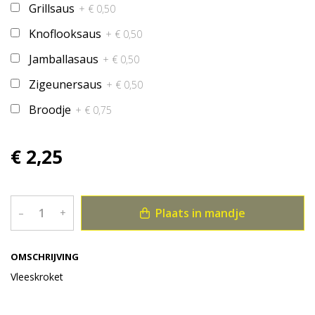
Grillsaus
+ € 0,50
Knoflooksaus
+ € 0,50
Jamballasaus
+ € 0,50
Zigeunersaus
+ € 0,50
Broodje
+ € 0,75
€ 2,25
Plaats in mandje
–
+
OMSCHRIJVING
Vleeskroket
Bekijk meer uit de collectie snacks