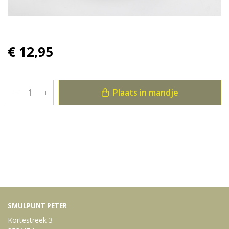
€ 12,95
Plaats in mandje
–
+
Bekijk meer uit de collectie specials
SMULPUNT PETER
Kortestreek 3